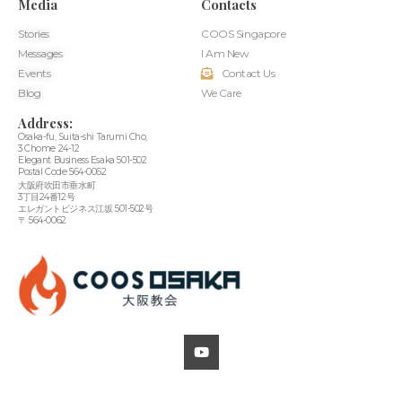
Media
Contacts
Stories
COOS Singapore
Messages
I Am New
Events
Contact Us
Blog
We Care
Address:
Osaka-fu, Suita-shi Tarumi Cho,
3 Chome 24-12
Elegant Business Esaka 501-502
Postal Code 564-0062
大阪府吹田市垂水町
3丁目24番12号
エレガントビジネス江坂 501-502号
〒 564-0062